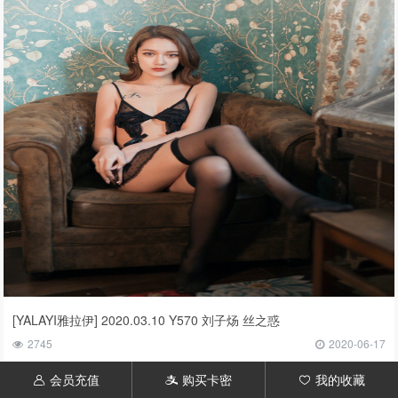
[YALAYI雅拉伊] 2020.03.10 Y570 刘子炀 丝之惑
2745
2020-06-17
会员充值
购买卡密
我的收藏
󦃱
󦇱
󦆁