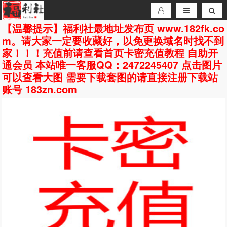
【温馨提示】福利社最地址发布页 www.182fk.co
m。请大家一定要收藏好，以免更换域名时找不到
家！！！充值前请查看首页卡密充值教程 自助开
通会员 本站唯一客服QQ：2472245407 点击图片
可以查看大图 需要下载套图的请直接注册下载站
账号 183zn.com