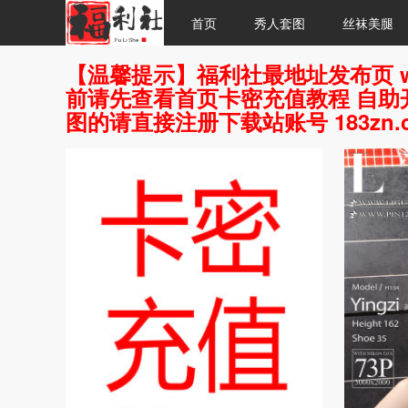
首页
秀人套图
丝袜美腿
【温馨提示】福利社最地址发布页 w
前请先查看首页卡密充值教程 自助开
图的请直接注册下载站账号 183zn.