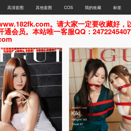
高清套图
其他套图
COS
我的收藏
标签
ww.182fk.com。请大家一定要收藏
通会员。本站唯一客服QQ：247224540
com