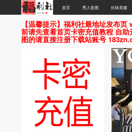
首页
秀人套图
丝袜美腿
【温馨提示】福利社最地址发布页 w
前请先查看首页卡密充值教程 自助开
图的请直接注册下载站账号 183zn.