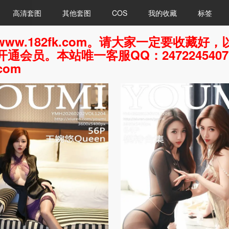
高清套图
其他套图
COS
我的收藏
标签
ww.182fk.com。请大家一定要收藏
通会员。本站唯一客服QQ：247224540
com