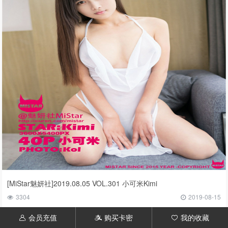
[MiStar魅妍社]2019.08.05 VOL.301 小可米Kimi
3304
2019-08-15
会员充值
购买卡密
我的收藏
󦃱
󦇱
󦆁