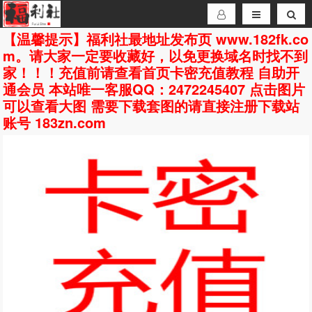
【温馨提示】福利社最地址发布页 www.182fk.co
m。请大家一定要收藏好，以免更换域名时找不到
家！！！充值前请查看首页卡密充值教程 自助开
通会员 本站唯一客服QQ：2472245407 点击图片
可以查看大图 需要下载套图的请直接注册下载站
账号 183zn.com