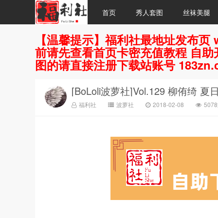
首页
秀人套图
丝袜美腿
【温馨提示】福利社最地址发布页 w
前请先查看首页卡密充值教程 自助开
图的请直接注册下载站账号 183zn.
[BoLoli波萝社]Vol.129 柳侑绮 
福利社
波萝社
2018-02-08
507