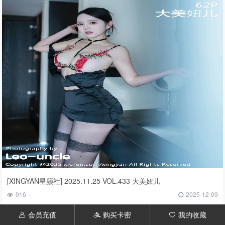
[XINGYAN星颜社] 2025.11.25 VOL.433 大美妞儿
916
2025-12-09
会员充值
购买卡密
我的收藏
󦃱
󦇱
󦆁