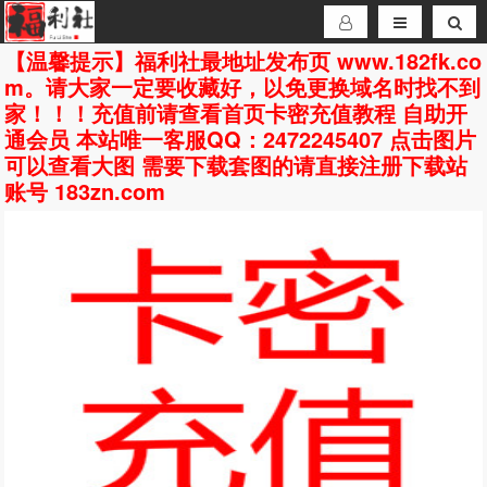
【温馨提示】福利社最地址发布页 www.182fk.co
m。请大家一定要收藏好，以免更换域名时找不到
家！！！充值前请查看首页卡密充值教程 自助开
通会员 本站唯一客服QQ：2472245407 点击图片
可以查看大图 需要下载套图的请直接注册下载站
账号 183zn.com