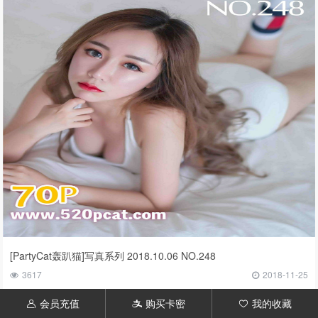
[PartyCat轰趴猫]写真系列 2018.10.06 NO.248
3617
2018-11-25
会员充值
购买卡密
我的收藏
󦃱
󦇱
󦆁