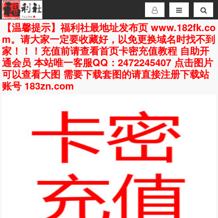
【温馨提示】福利社最地址发布页 www.182fk.co
m。请大家一定要收藏好，以免更换域名时找不到
家！！！充值前请查看首页卡密充值教程 自助开
通会员 本站唯一客服QQ：2472245407 点击图片
可以查看大图 需要下载套图的请直接注册下载站
账号 183zn.com