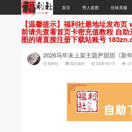
首页
秀人套图
丝袜美腿
【温馨提示】福利社最地址发布页 w
前请先查看首页卡密充值教程 自助开
图的请直接注册下载站账号 183zn.
2026马年未上架主题尹甜甜《新
福利社
助力福利
2026-05-19
1