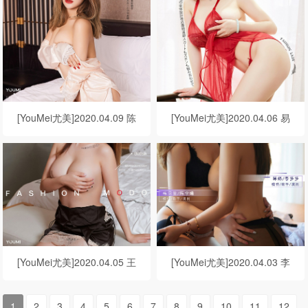
[YouMei尤美]2020.04.09 陈
[YouMei尤美]2020.04.06 易
宇曦《欲望之夜》
阳《占有欲》
[YouMei尤美]2020.04.05 王
[YouMei尤美]2020.04.03 李
雨纯《开春之约》
多多&陈宇曦 被调教&训练生
1
2
3
4
5
6
7
8
9
10
11
12