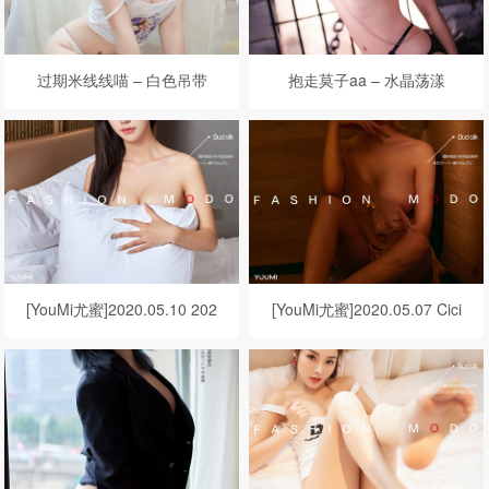
过期米线线喵 – 白色吊带
抱走莫子aa – 水晶荡漾
[YouMi尤蜜]2020.05.10 202
[YouMi尤蜜]2020.05.07 Cici
0.05.12 白子嫣 绝对の爱
睡衣派对