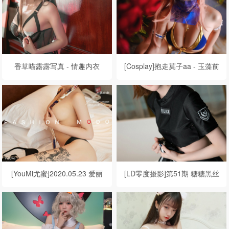
香草喵露露写真 - 情趣内衣
[Cosplay]抱走莫子aa - 玉藻前
[YouMi尤蜜]2020.05.23 爱丽
[LD零度摄影]第51期 糖糖黑丝
莎 易爱体