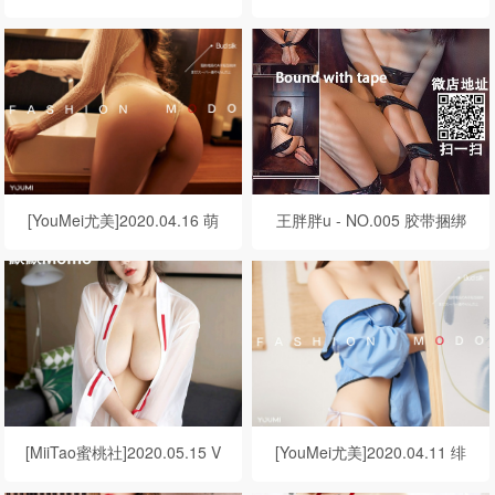
圆圆 释放欲望
小青 裸色沉醉
[YouMei尤美]2020.04.16 萌
王胖胖u - NO.005 胶带捆绑
汉药baby 燥热芭比
[MiiTao蜜桃社]2020.05.15 V
[YouMei尤美]2020.04.11 绯
OL.141 默默Momo
月樱-Cherry《授受可亲》