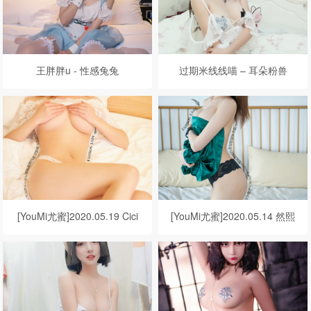
王胖胖u - 性感兔兔
过期米线线喵 – 耳朵粉兽
[YouMi尤蜜]2020.05.19 Cici
[YouMi尤蜜]2020.05.14 然熙
裸色悸动
开春之约